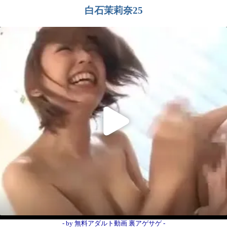
白石茉莉奈25